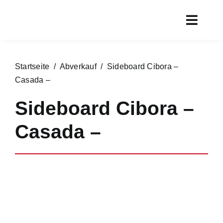
Zum
Inhalt
Toggl
springen
Navig
Start
Startseite
/
Abverkauf
/ Sideboard Cibora –
Aktueller
Casada –
Rundgan
Sideboard Cibora –
Service
Casada –
Marken
Chronik
Kontakt
Online s