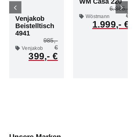
WM Casa 220
6.865
Wöstmann
Venjakob
1.999
Beistelltisch
4941
985
Venjakob
399