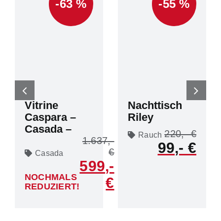
-63 %
-55 %
Vitrine
Nachttisch
Caspara –
Riley
Casada –
220
Rauch
1.637
99
Casada
599
NOCHMALS
REDUZIERT!