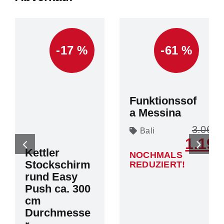
-17 %
-61 %
Funktionssof
a Messina
3.068
Bali
1.199
Kettler
NOCHMALS
Stockschirm
REDUZIERT!
rund Easy
Push ca. 300
cm
Durchmesse