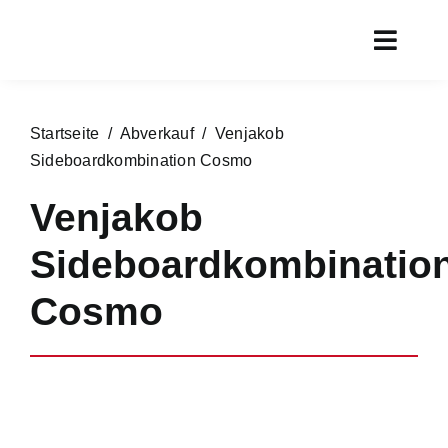
Zum
Inhalt
Toggl
springen
Navig
Start
Startseite
/
Abverkauf
/ Venjakob
Aktueller
Sideboardkombination Cosmo
Rundgan
Venjakob
Service
Sideboardkombinatio
Marken
Cosmo
Chronik
Kontakt
Online s