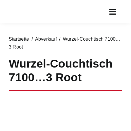
Zum
Inhalt
Toggl
springen
Navig
Start
Startseite
/
Abverkauf
/ Wurzel-Couchtisch 7100…
Aktueller
3 Root
Rundgan
Wurzel-Couchtisch
Service
7100…3 Root
Marken
Chronik
Kontakt
Online s