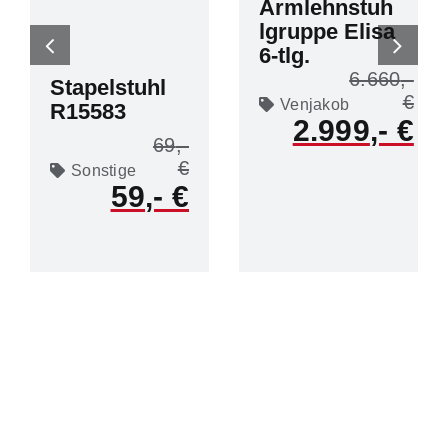
Armlehnstuh
lgruppe Elisa
6-tlg.
6.660
Stapelstuhl
Venjakob
R15583
2.999
69
Sonstige
59