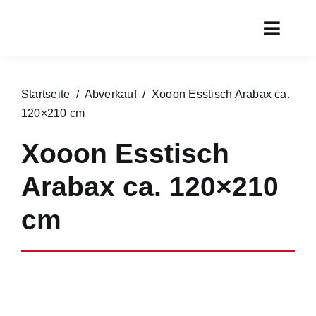
Zum
Inhalt
Toggl
springen
Navig
Start
Startseite
/
Abverkauf
/ Xooon Esstisch Arabax ca.
Aktueller
120×210 cm
Rundgan
Xooon Esstisch
Service
Arabax ca. 120×210
Marken
cm
Chronik
Kontakt
Online s