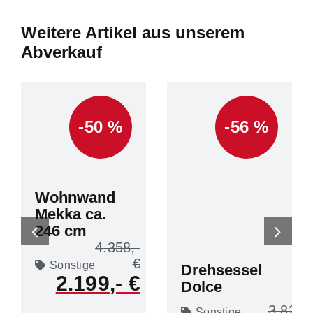
Weitere Artikel aus unserem
Abverkauf
-50 %
-56 %
Wohnwand
Mekka ca.
246 cm
4.358
Sonstige
Drehsessel
2.199
Dolce
3.828
Sonstige