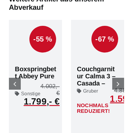
Abverkauf
-55 %
-67 %
Boxspringbet
Couchgarnit
t Abbey Pure
ur Calma 3 –
Casada –
4.002
4.884
Gruber
Sonstige
1.599
1.799
NOCHMALS
REDUZIERT!