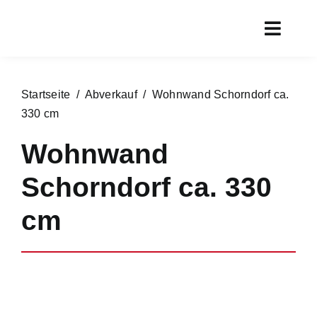
Zum
Inhalt
Toggl
springen
Navig
Start
Startseite
/
Abverkauf
/ Wohnwand Schorndorf ca.
Aktueller
330 cm
Rundgan
Wohnwand
Service
Schorndorf ca. 330
Marken
cm
Chronik
Kontakt
Online s