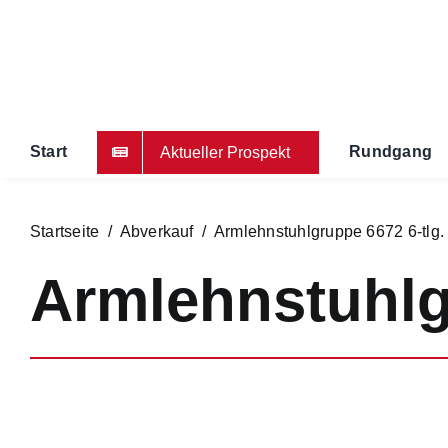
Zum
Inhalt
springen
Start
Rundgang
Aktueller Prospekt
Startseite
/
Abverkauf
/ Armlehnstuhlgruppe 6672 6-tlg.
Armlehnstuhlg