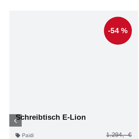
-54 %
Schreibtisch E-Lion
1.294
Paidi