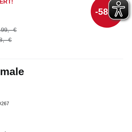
ERT!
-58 %
199
8
kmale
0267