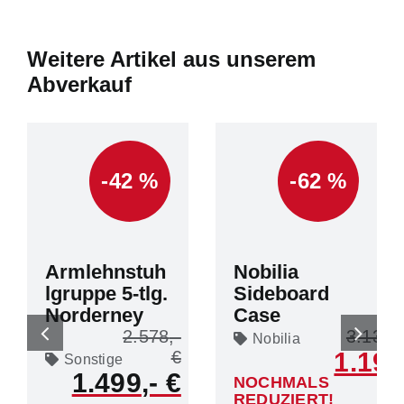
Weitere Artikel aus unserem
Abverkauf
-42 %
-62 %
Armlehnstuh
Nobilia
lgruppe 5-tlg.
Sideboard
Norderney
Case
2.578
3.133
Nobilia
1.199
Sonstige
1.499
NOCHMALS
REDUZIERT!