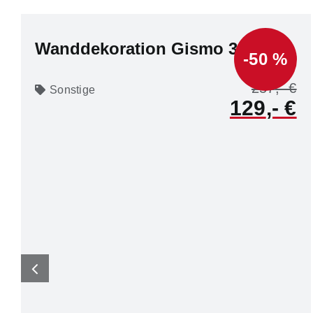
Wanddekoration Gismo 3-tlg.
-50 %
257
Sonstige
129