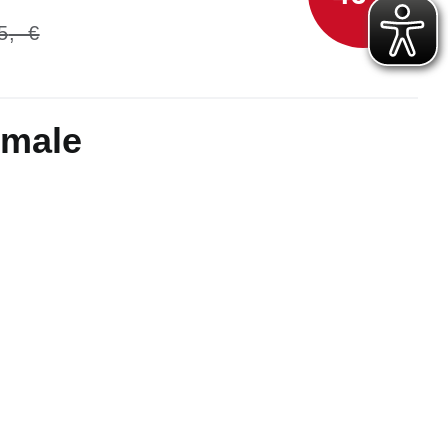
5
kmale