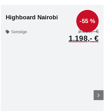
Highboard Nairobi
-55 %
2.639
Sonstige
1.198