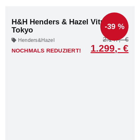
H&H Henders & Hazel Vitrine
-39 %
Tokyo
2.147
Henders&Hazel
1.299
NOCHMALS REDUZIERT!