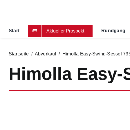
Zum
Inhalt
springen
Start
Rundgang
Aktueller Prospekt
Startseite
/
Abverkauf
/ Himolla Easy-Swing-Sessel 73
Himolla Easy-