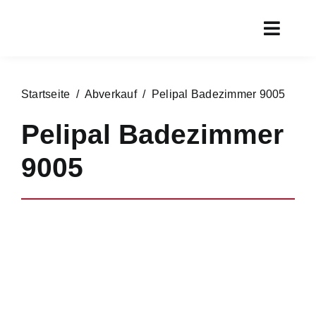
Zum
Inhalt
Toggl
springen
Navig
Start
Startseite
/
Abverkauf
/ Pelipal Badezimmer 9005
Aktueller
Pelipal Badezimmer
Rundgan
9005
Service
Marken
Chronik
Kontakt
Online s