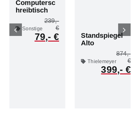
Computersc
hreibtisch
239
Sonstige
Standspiegel
79
Alto
874
Thielemeyer
399