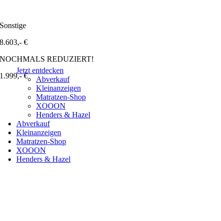
-77 %
Sonstige
8.603
NOCHMALS REDUZIERT!
Jetzt entdecken
1.999
Abverkauf
Kleinanzeigen
Matratzen-Shop
XOOON
Henders & Hazel
Abverkauf
Kleinanzeigen
Matratzen-Shop
XOOON
Henders & Hazel