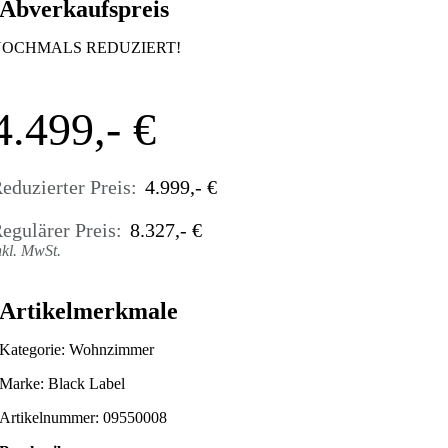
Abverkaufspreis
NOCHMALS REDUZIERT!
4.499
eduzierter Preis:
4.999
egulärer Preis:
8.327
nkl. MwSt.
-46 %
Artikelmerkmale
Kategorie: Wohnzimmer
Marke: Black Label
Artikelnummer: 09550008