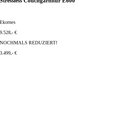
Stressless Couchgarnitur E600
-63 %
Ekornes
9.528
NOCHMALS REDUZIERT!
3.499