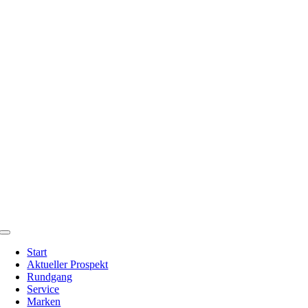
Zum
Inhalt
springen
Toggle
Navigation
Start
Aktueller Prospekt
Rundgang
Service
Marken