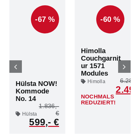
-67 %
-60 %
Himolla
Couchgarnit
ur 1571
Modules
6.283
Himolla
Hülsta NOW!
2.499
Kommode
NOCHMALS
No. 14
REDUZIERT!
1.836
Hülsta
599