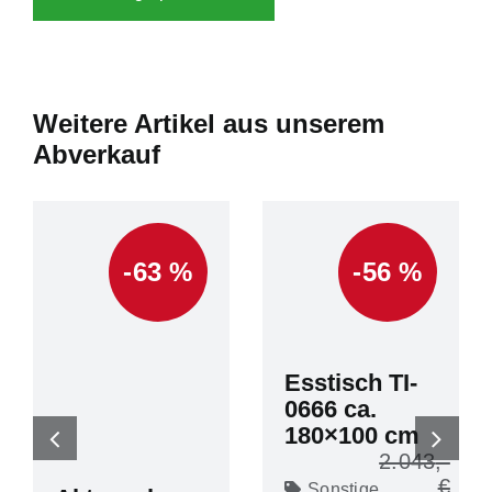
Weitere Artikel aus unserem
Abverkauf
-63 %
-56 %
Esstisch TI-
0666 ca.
180×100 cm
2.043
Sonstige