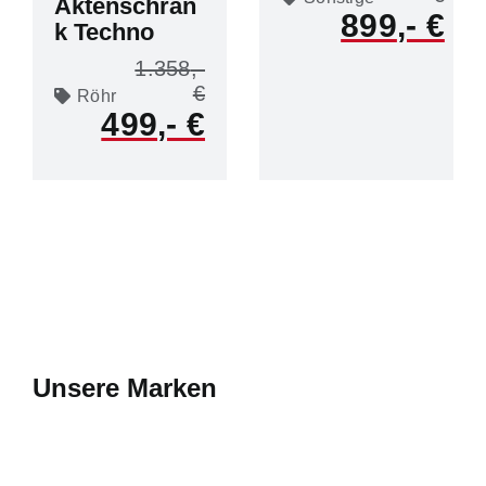
Aktenschran
899
k Techno
1.358
Röhr
499
Unsere Marken