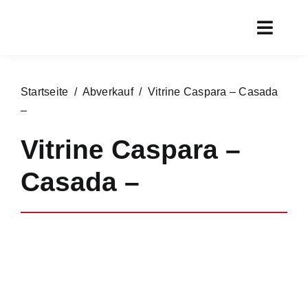
Zum
Inhalt
Toggl
springen
Navig
Start
Startseite
/
Abverkauf
/ Vitrine Caspara – Casada
Aktueller
–
Rundgan
Vitrine Caspara –
Service
Casada –
Marken
Chronik
Kontakt
Online s