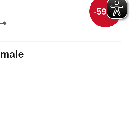
-59 %
kmale