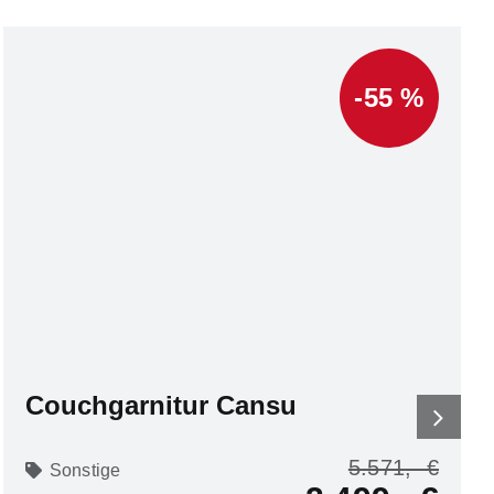
-55 %
Couchgarnitur Cansu
5.571
Sonstige