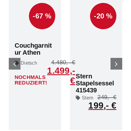
-67 %
-20 %
Couchgarnit
ur Athen
4.480
Dietsch
1.499
Stern
NOCHMALS
Stapelsessel
REDUZIERT!
415439
249
Stern
199