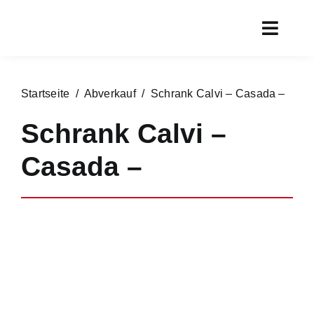
Zum
Inhalt
Toggl
springen
Navig
Start
Startseite
/
Abverkauf
/ Schrank Calvi – Casada –
Aktueller
Schrank Calvi –
Rundgan
Casada –
Service
Marken
Chronik
Kontakt
Online s