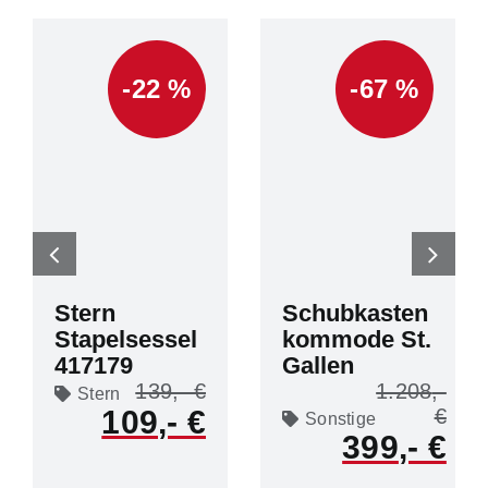
-22 %
-67 %
Stern
Schubkasten
Stapelsessel
kommode St.
417179
Gallen
139
1.208
Stern
109
Sonstige
399