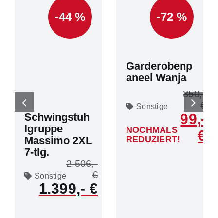
-44 %
-72 %
Garderobenp
aneel Wanja
350
Sonstige
Schwingstuh
99
lgruppe
NOCHMALS
Massimo 2XL
REDUZIERT!
7-tlg.
2.506
Sonstige
1.399