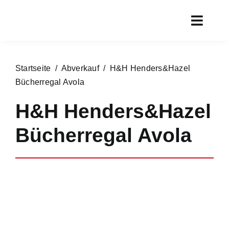
Zum
Inhalt
Toggl
springen
Navig
Start
Startseite
/
Abverkauf
/ H&H Henders&Hazel
Aktueller
Bücherregal Avola
Rundgan
H&H Henders&Hazel
Service
Bücherregal Avola
Marken
Chronik
Kontakt
Online s