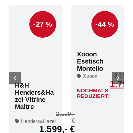
-27 %
-44 %
Xooon
Esstisch
Montello
3.199
Xooon
1.799
H&H
NOCHMALS
Henders&Ha
REDUZIERT!
zel Vitrine
Maitre
2.199
Henders&Hazel
1.599