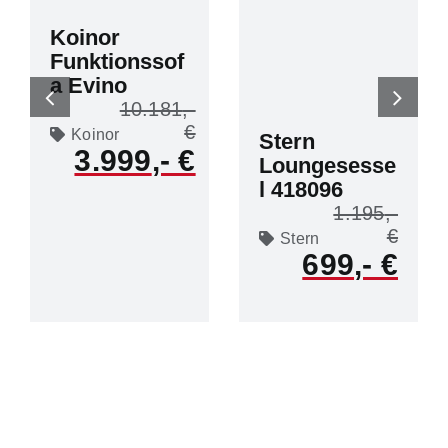
Koinor
Funktionssof
a Evino
10.181
Koinor
Stern
3.999
Loungesesse
l 418096
1.195
Stern
699