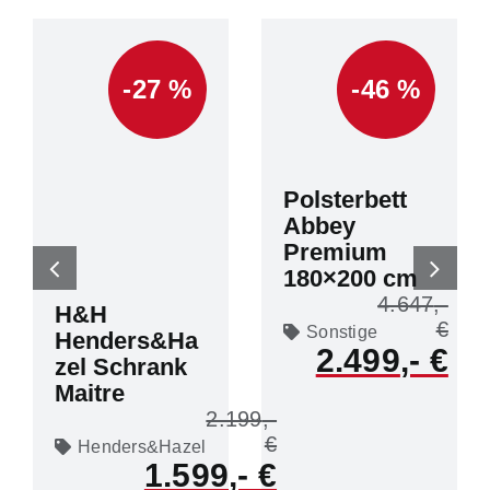
-27 %
-46 %
Polsterbett
Abbey
Premium
180×200 cm
4.647
H&H
Sonstige
Henders&Ha
2.499
zel Schrank
Maitre
2.199
Henders&Hazel
1.599