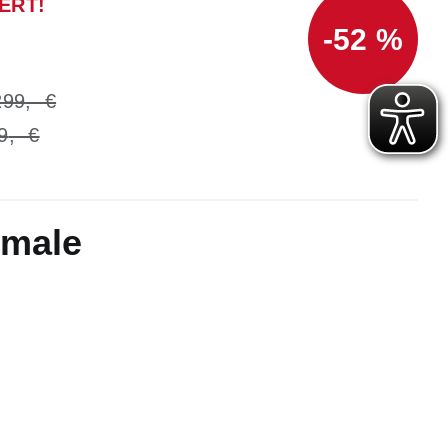
ERT!
-52 %
299
9
kmale