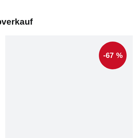
bverkauf
-67 %