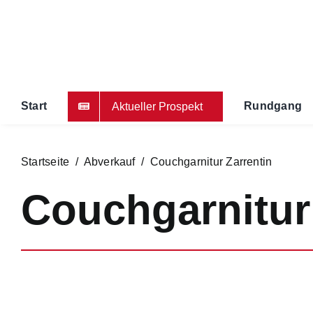
Zum
Inhalt
springen
Start
Rundgang
Aktueller Prospekt
Startseite
/
Abverkauf
/ Couchgarnitur Zarrentin
Couchgarnitur