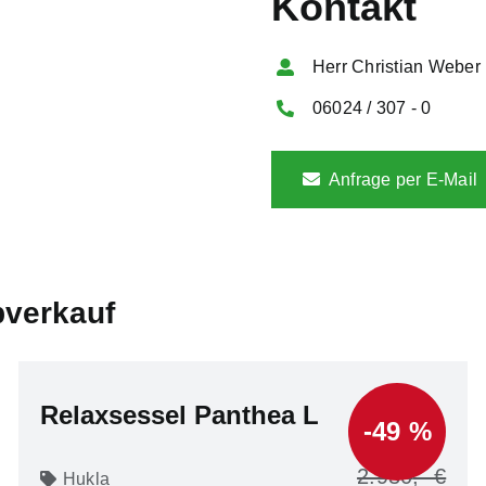
Kontakt
Herr Christian Weber
06024 / 307 - 0
Anfrage per E-Mail
bverkauf
Relaxsessel Panthea L
-49 %
2.930
Hukla