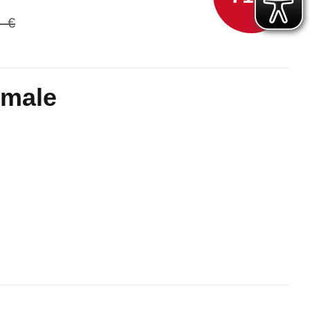
kmale
n