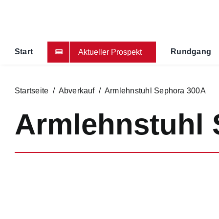
Zum
Inhalt
springen
Start
Rundgang
Aktueller Prospekt
Startseite
/
Abverkauf
/ Armlehnstuhl Sephora 300A
Armlehnstuhl 