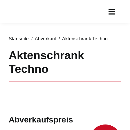
Zum
Inhalt
Toggl
springen
Navig
Start
Startseite
/
Abverkauf
/ Aktenschrank Techno
Aktueller Prospekt
Aktenschrank
Rundgang
Techno
Service
Marken
Chronik
Kontakt
Abverkaufspreis
Online shoppen